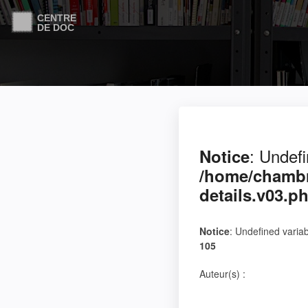
: Undefi
Notice
/home/chambr
details.v03.p
Notice
: Undefined variab
105
Auteur(s) :