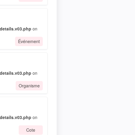
etails.v03.php
on
Événement
etails.v03.php
on
Organisme
etails.v03.php
on
Cote