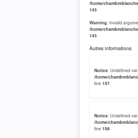
/home/chambreblanche/
143
Warning
: Invalid argume
/home/chambreblanche/
143
Autres informations
Notice
: Undefined var
/home/chambreblanc
line
157
Notice
: Undefined var
/home/chambreblanc
line
158