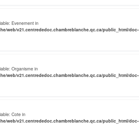
riable: Evenement in
he/web/v21.centrededoc.chambreblanche.qc.ca/public_html/doc-d
iable: Organisme in
he/web/v21.centrededoc.chambreblanche.qc.ca/public_html/doc-d
iable: Cote in
he/web/v21.centrededoc.chambreblanche.qc.ca/public_html/doc-d