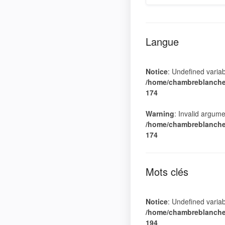
Langue
Notice
: Undefined varia
/home/chambreblanche/
174
Warning
: Invalid argume
/home/chambreblanche/
174
Mots clés
Notice
: Undefined varia
/home/chambreblanche/
194