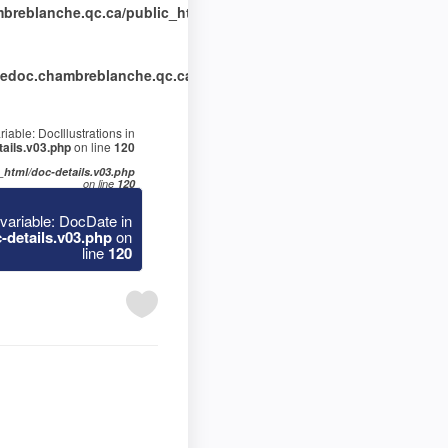
reblanche.qc.ca/public_html/doc-details.v03.php
on
edoc.chambreblanche.qc.ca/public_html/doc-
iable: DocIllustrations in
ails.v03.php
on line
120
html/doc-details.v03.php
on line
120
variable: DocDate in
details.v03.php
on
line
120