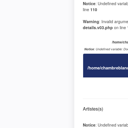
Notice
: Undefined varia
line
110
Warning
: Invalid argume
details.v03.php
on line
/home/cha
Notice
: Undefined variable: D
/home/chambreblanc
Artistes(s)
Notice
: Undefined variabl