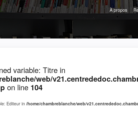
À propos
R
ned variable: Titre in
eblanche/web/v21.centrededoc.chambre
on line
hp
104
le: Editeur in
/home/chambreblanche/web/v21.centrededoc.chambre