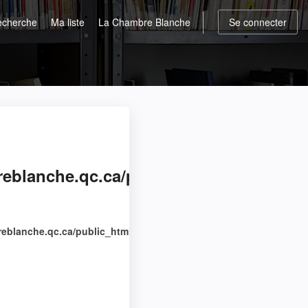
echerche
Ma liste
La Chambre Blanche
Se connecter
blanche.qc.ca/public_html/doc-
blanche.qc.ca/public_html/doc-details.v03.php
on line