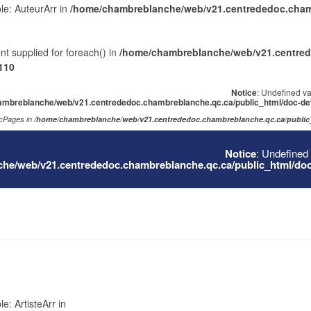
ble: AuteurArr in
/home/chambreblanche/web/v21.centrededoc.chamb
nt supplied for foreach() in
/home/chambreblanche/web/v21.centred
110
Notice
: Undefined var
mbreblanche/web/v21.centrededoc.chambreblanche.qc.ca/public_html/doc-det
ocPages in
/home/chambreblanche/web/v21.centrededoc.chambreblanche.qc.ca/public_
Notice
: Undefined 
he/web/v21.centrededoc.chambreblanche.qc.ca/public_html/doc-
e: ArtisteArr in