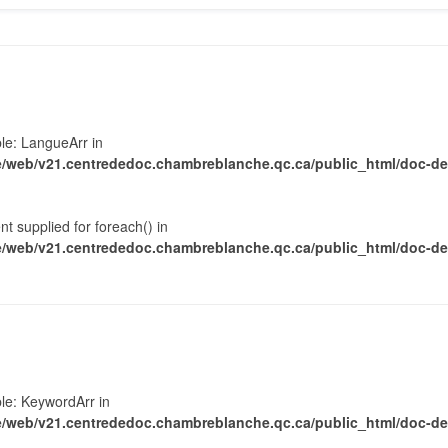
ble: LangueArr in
web/v21.centrededoc.chambreblanche.qc.ca/public_html/doc-det
nt supplied for foreach() in
web/v21.centrededoc.chambreblanche.qc.ca/public_html/doc-det
ble: KeywordArr in
web/v21.centrededoc.chambreblanche.qc.ca/public_html/doc-det