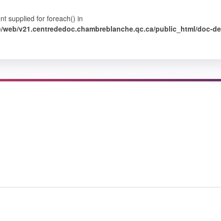
nt supplied for foreach() in
web/v21.centrededoc.chambreblanche.qc.ca/public_html/doc-det